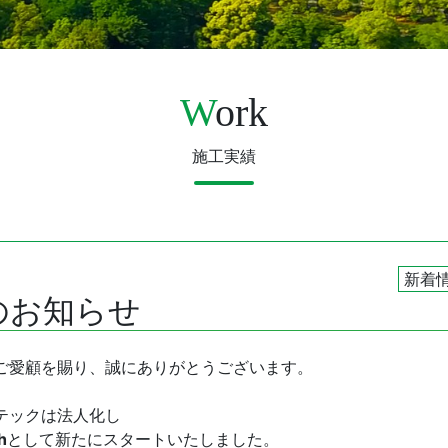
W
ork
施工実績
新着
のお知らせ
ご愛顧を賜り、誠にありがとうございます。
テックは法人化し
h
として新たにスタートいたしました。